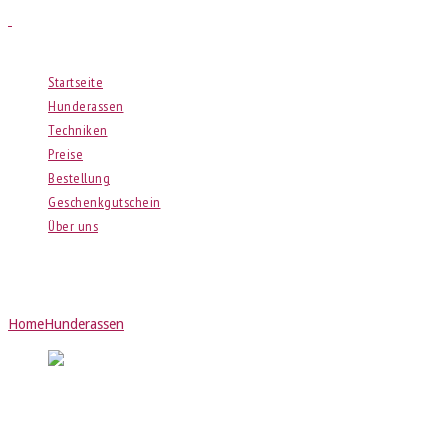
Menu
Startseite
Hunderassen
Techniken
Preise
Bestellung
Geschenkgutschein
Über uns
Dackel
Home
Hunderassen
Dackel
Bleistiftzeichnung des Dackels „Lotta“
Portrait von einem Dackel