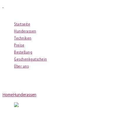
Menu
Startseite
Hunderassen
Techniken
Preise
Bestellung
Geschenkgutschein
Über uns
Scottish Terrier
Home
Hunderassen
Scottish Terrier
Kohlezeichnung vom Scottish Terrier „Meggie“